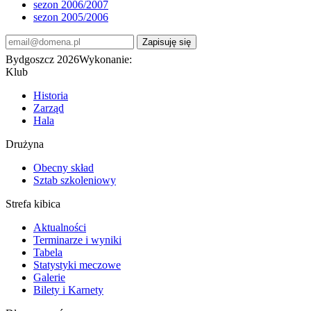
sezon 2006/2007
sezon 2005/2006
Bydgoszcz 2026
Wykonanie:
Klub
Historia
Zarząd
Hala
Drużyna
Obecny skład
Sztab szkoleniowy
Strefa kibica
Aktualności
Terminarze i wyniki
Tabela
Statystyki meczowe
Galerie
Bilety i Karnety