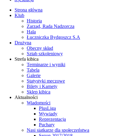
Strona główna
Klub
Historia
Zarząd, Rada Nadzorcza
Hala
Łuczniczka Bydgoszcz S.A
Drużyna
Obecny skład
Sztab szkoleniowy
Strefa kibica
Terminarze i wyniki
Tabela
Galerie
Statystyki meczowe
Bilety i Karnety
Sklep kibica
Aktualności
Wiadomości
PlusLiga
Wywiady
Reprezentacja
Puchary
Nasi siatkarze dla społeczeństwa
Sezon 2017/2018