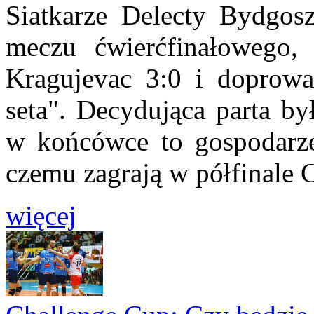
Siatkarze Delecty Bydgosz
meczu ćwierćfinałowego,
Kragujevac 3:0 i doprow
seta". Decydująca parta b
w końcówce to gospodarze 
czemu zagrają w półfinale 
więcej