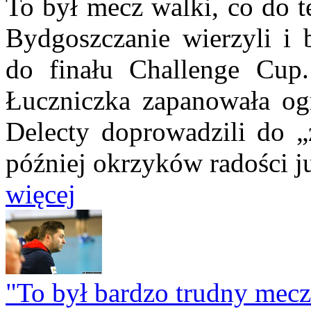
To był mecz walki, co do t
Bydgoszczanie wierzyli i 
do finału Challenge Cup
Łuczniczka zapanowała og
Delecty doprowadzili do „z
później okrzyków radości ju
więcej
"To był bardzo trudny mecz