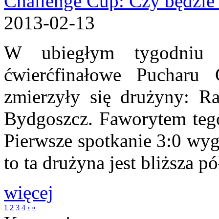
Challenge Cup: Czy będzie 
2013-02-13
W ubiegłym tygodniu 
ćwierćfinałowe Pucharu
zmierzyły się drużyny: Ra
Bydgoszcz. Faworytem tego
Pierwsze spotkanie 3:0 wyg
to ta drużyna jest bliższa p
więcej
1
2
3
4
›
»