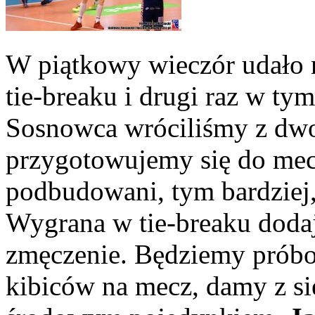
W piątkowy wieczór udało 
tie-breaku i drugi raz w ty
Sosnowca wróciliś
my z dwo
przygotowujemy się do mec
podbudowani, tym bardziej,
Wygrana w tie-breaku doda
zmęczenie. Będziemy próbo
kibiców na mecz, damy z s