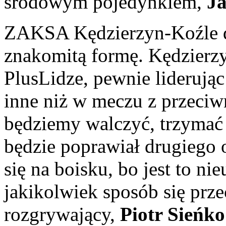
środowym pojedynkie
m
,
J
ZAKSA Kędzierzyn-Koźle d
znakomitą formę. Kędzierzy
PlusLidze, pewnie liderując 
inne niż w meczu z przeciwn
będziemy walczyć, trzymać 
będzie poprawiał drugiego o
się na boisku, bo jest to n
jakikolwiek sposób się prz
rozgrywający,
Piotr Sieńko